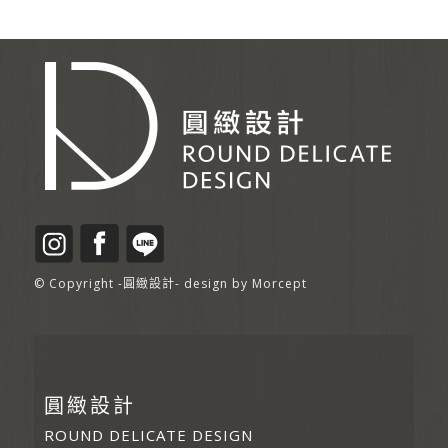
© Copyright -圓緻設計- design by
Morcept
圓緻設計
ROUND DELICATE DESIGN